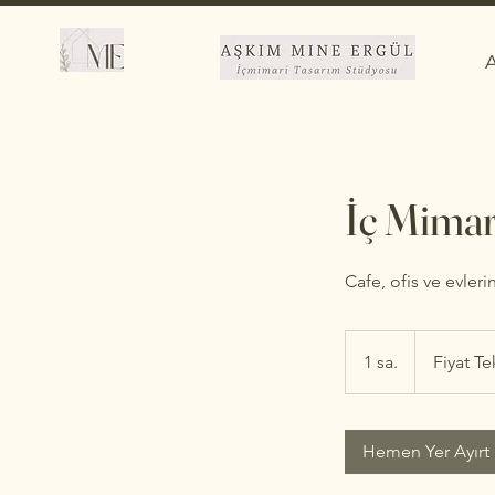
İç Mimar
Cafe, ofis ve evleri
Fiyat
Teklifine
1 sa.
1
Fiyat Te
Göre
s
a
Hemen Yer Ayırt